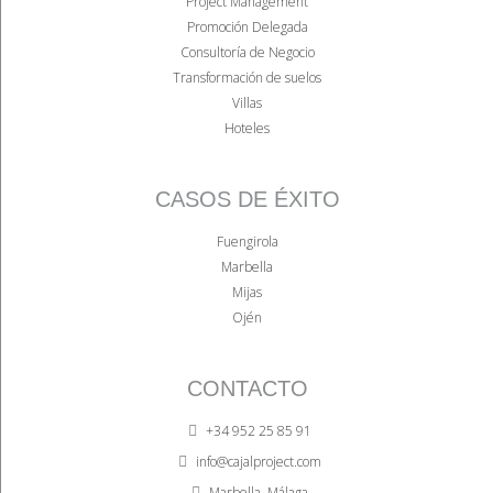
Project Management
Promoción Delegada
Consultoría de Negocio
Transformación de suelos
Villas
Hoteles
CASOS DE ÉXITO
Fuengirola
Marbella
Mijas
Ojén
CONTACTO
+34 952 25 85 91
info@cajalproject.com
Marbella, Málaga