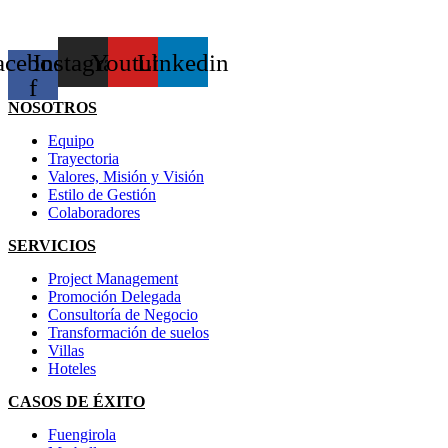
acebook-
Instagram
Youtube
Linkedin
f
NOSOTROS
Equipo
Trayectoria
Valores, Misión y Visión
Estilo de Gestión
Colaboradores
SERVICIOS
Project Management
Promoción Delegada
Consultoría de Negocio
Transformación de suelos
Villas
Hoteles
CASOS DE ÉXITO
Fuengirola