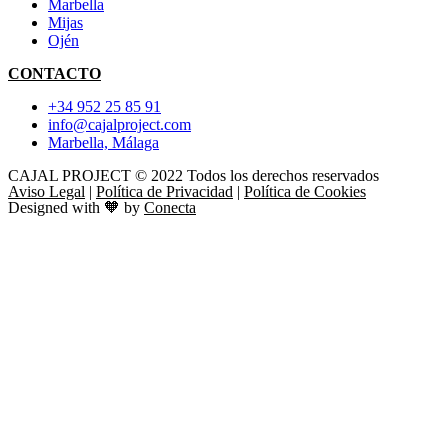
Marbella
Mijas
Ojén
CONTACTO
+34 952 25 85 91
info@cajalproject.com
Marbella, Málaga
CAJAL PROJECT © 2022 Todos los derechos reservados
Aviso Legal
|
Política de Privacidad
|
Política de Cookies
Designed with 🧡 by
Conecta