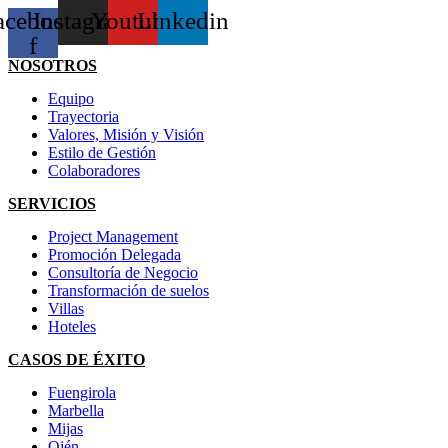
acebook-
Instagram
Youtube
Linkedin
f
NOSOTROS
Equipo
Trayectoria
Valores, Misión y Visión
Estilo de Gestión
Colaboradores
SERVICIOS
Project Management
Promoción Delegada
Consultoría de Negocio
Transformación de suelos
Villas
Hoteles
CASOS DE ÉXITO
Fuengirola
Marbella
Mijas
Ojén